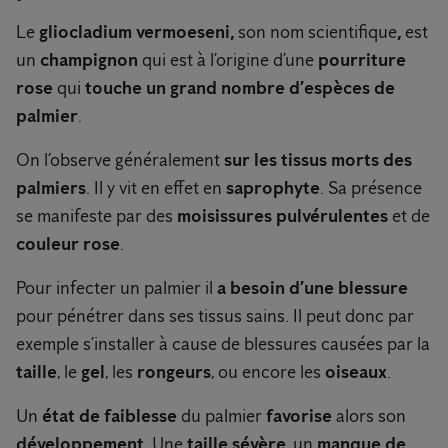
Le
gliocladium vermoeseni,
son nom scientifique
,
est
un
champignon
qui est à l’origine d’une
pourriture
rose
qui
touche un grand nombre d’espèces de
palmier
.
On l’observe généralement
sur les tissus morts des
palmiers
. Il y vit en effet en
saprophyte
. Sa présence
se manifeste par des
moisissures
pulvérulentes
et de
couleur rose
.
Pour infecter un palmier il
a besoin d’une blessure
pour pénétrer dans ses tissus sains. Il peut donc par
exemple s’installer à cause de blessures causées par la
taille
, le
gel
, les
rongeurs
, ou encore les
oiseaux
.
Un
état de faiblesse
du palmier
favorise
alors son
développement
. Une
taille sévère
, un
manque de