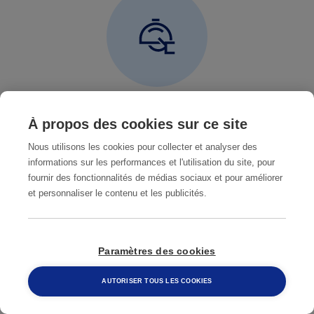
L'HIVER
À propos des cookies sur ce site
Nous utilisons les cookies pour collecter et analyser des
L'hiver est une période difficile pour de nombreux
informations sur les performances et l'utilisation du site, pour
animaux, y compris les rongeurs. Les températures
fournir des fonctionnalités de médias sociaux et pour améliorer
froides et les conditions météorologiques
et personnaliser le contenu et les publicités.
défavorables poussent ces nuisibles à chercher
refuge à l'intérieur des maisons, où ils peuvent
trouver chaleur et nourriture. Les rongeurs
Paramètres des cookies
deviennent particulièrement actifs pendant cette
AUTORISER TOUS LES COOKIES
saison, ce qui en fait la saison des rongeurs par
excellence.