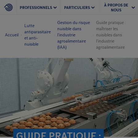
À PROPOS DE
PROFESSIONNELS
PARTICULIERS
NOUS
Gestion du risque
Guide pratique :
Lutte
nuisible dans
maîtriser les
antiparasitaire
Accueil
l'industrie
nuisibles dans
et anti-
agroalimentaire
l’industrie
nuisible
(IAA)
agroalimentaire
GUIDE PRATIQUE :