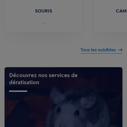
SOURIS
CAM
Tous les nuisibles
Découvrez nos services de
dératisation