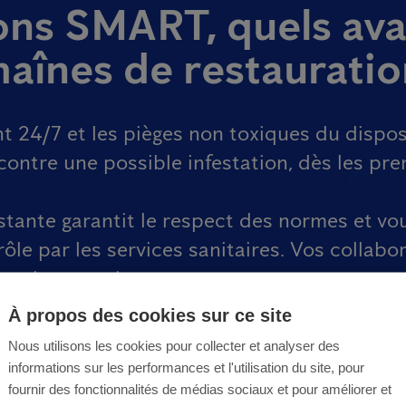
ions SMART, quels av
haînes de restauratio
t 24/7 et les pièges non toxiques du dispo
contre une possible infestation, dès les pr
tante garantit le respect des normes et vo
ôle par les services sanitaires. Vos collabo
ts mieux servis.
À propos des cookies sur ce site
Nous utilisons les cookies pour collecter et analyser des
informations sur les performances et l'utilisation du site, pour
fournir des fonctionnalités de médias sociaux et pour améliorer et