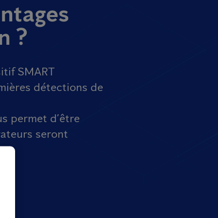
antages
n ?
sitif SMART
emières détections de
us permet d’être
rateurs seront