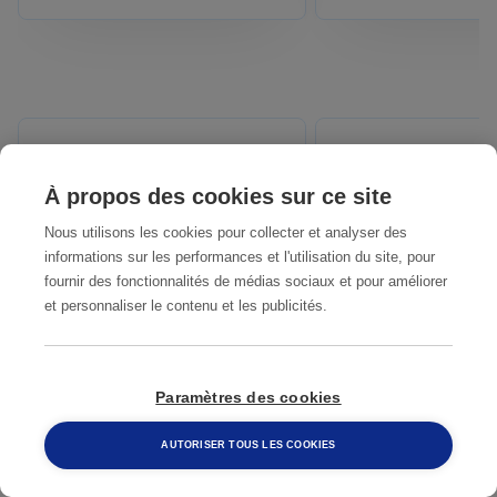
QUELLES SONT LES
DIFFÉRENCES ENTRE
COMMENT ATTR
À propos des cookies sur ce site
LES PUNAISES DE LIT
T-ON DES PUNA
Nous utilisons les cookies pour collecter et analyser des
ET LES AUTRES
DE LIT ?
informations sur les performances et l'utilisation du site, pour
INSECTES ?
fournir des fonctionnalités de médias sociaux et pour améliorer
et personnaliser le contenu et les publicités.
Paramètres des cookies
AUTORISER TOUS LES COOKIES
TRAITEMENT
SERVICE DE LU