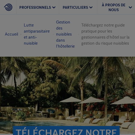
À PROPOS DE
PROFESSIONNELS
PARTICULIERS
NOUS
Gestion
Lutte
Téléchargez notre guide
des
antiparasitaire
pratique pour les
Accueil
nuisibles
et anti-
gestionnaires d'hôtel sur la
dans
nuisible
gestion du risque nuisibles
l'hôtellerie
TÉLÉCHARGEZ NOTRE