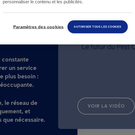
personnaliser le contenu et les publicités.
nus des nouveaux
 vous sur
in que vous
Paramètres des cookies
AUTORISER TOUS LES COOKIES
el : votre
t constante
rer un service
e plus besoin :
préoccupante.
e, le réseau de
VOIR LA VIDÉO
iquement, et
s que nécessaire.