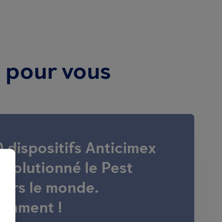
e pour vous
 dispositifs Anticimex
volutionné le Pest
vers le monde.
omment !