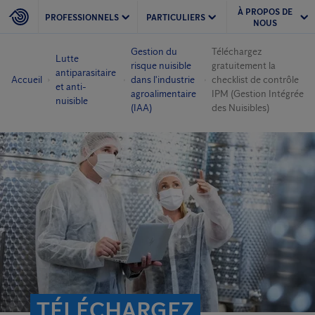
À PROPOS DE
PROFESSIONNELS
PARTICULIERS
NOUS
Gestion du
Téléchargez
Lutte
risque nuisible
gratuitement la
antiparasitaire
Accueil
dans l'industrie
checklist de contrôle
et anti-
agroalimentaire
IPM (Gestion Intégrée
nuisible
(IAA)
des Nuisibles)
TÉLÉCHARGEZ