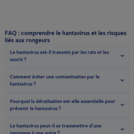
FAQ : comprendre le hantavirus et les risques
liés aux rongeurs
Le hantavirus est-il transmis par les rats et les
souris ?
Oui. Les hantavirus sont transportés par certains rongeurs
Comment éviter une contamination par le
infectés. La contamination humaine se produit généralement
hantavirus ?
par inhalation de poussières contaminées par l’urine, les
La prévention repose principalement sur la limitation des
excréments ou la salive des rats et souris.
Pourquoi la dératisation est-elle essentielle pour
contacts avec les déjections de rongeurs. Il est recommandé
prévenir le hantavirus ?
d’éviter de balayer ou d’aspirer des zones contaminées, d’aérer
La dératisation permet de limiter la présence des rongeurs
les espaces fermés avant nettoyage et de mettre en place des
Le hantavirus peut-il se transmettre d’une
responsables de la propagation potentielle du hantavirus. Une
mesures efficaces de dératisation et de contrôle des rongeurs.
personne à une autre ?