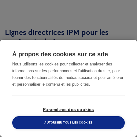
Lignes directrices IPM pour les
services techniques
À propos des cookies sur ce site
Un plan de Gestion Intégrée des Nuisibles (IPM) doit
être efficace, traçable et aussi respectueux de
Nous utilisons les cookies pour collecter et analyser des
informations sur les performances et l'utilisation du site, pour
l’environnement que possible. Dans un site industriel, il
fournir des fonctionnalités de médias sociaux et pour améliorer
doit garantir une protection durable tout en restant
et personnaliser le contenu et les publicités.
compatible avec les exigences opérationnelles de vos
équipes.
Paramètres des cookies
L’objectif est de disposer d’un système fiable et
robuste, capable d’offrir la tranquillité d’esprit
AUTORISER TOUS LES COOKIES
nécessaire pour se concentrer sur votre cœur