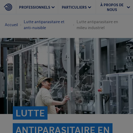
À PROPOS DE
PROFESSIONNELS
PARTICULIERS
NOUS
Lutte antiparasitaire et
Lutte antiparasitaire en
Accueil
anti-nuisible
milieu industriel
LUTTE
ANTIPARASITAIRE EN