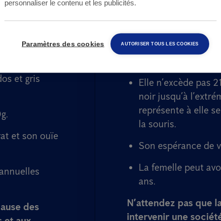
personnaliser le contenu et les publicités.
Anticimex afin de gar
e, n'attendez plus
Elle ne pèse pas p
mulot, rat d'égout
Paramètres des cookies
AUTORISER TOUS LES COOKIES
queue comprise.
Elle possède un poi
os et gris
Elle n’excède pas 
noir jusqu’à l’extré
représente à elle se
g.
la souris.
at et son ouïe
Son espérance de vi
La femelle peut avo
 annuelles
ans.
N’attendez pas que la
cause des
intervenir une
sociét
 et aux