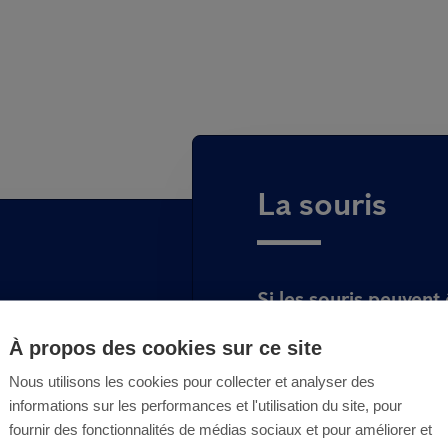
La souris
Si les souris peuvent
bâtiments et les biens
À propos des cookies sur ce site
de reproduction qui 
rat d’égout se
ingérable.
Nous utilisons les cookies pour collecter et analyser des
ongeur cause en
informations sur les performances et l'utilisation du site, pour
Si vous repérez une 
geables au niveau
fournir des fonctionnalités de médias sociaux et pour améliorer et
copropriété, contact
de stockage... Si