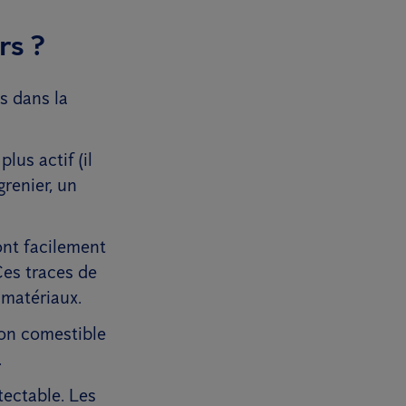
rs ?
s dans la
lus actif (il
grenier, un
ont facilement
Ces traces de
 matériaux.
non comestible
.
tectable. Les