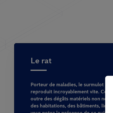
Le rat
Porteur de maladies, le surmulot ou 
reproduit incroyablement vite. Ce r
outre des dégâts matériels non négli
des habitations, des bâtiments, lieux 
vous notez la présence de ce nuisibl