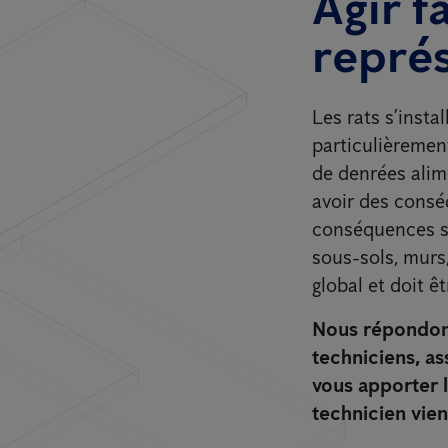
Agir f
représ
Les rats s’insta
particulièrement
de denrées alime
avoir des consé
conséquences sur
sous-sols, murs,
global et doit êt
Nous répondons
techniciens, a
vous apporter l
technicien vien