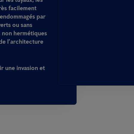
très facilement
ts endommagés par
verts ou sans
es non hermétiques
e l’architecture
r une invasion et