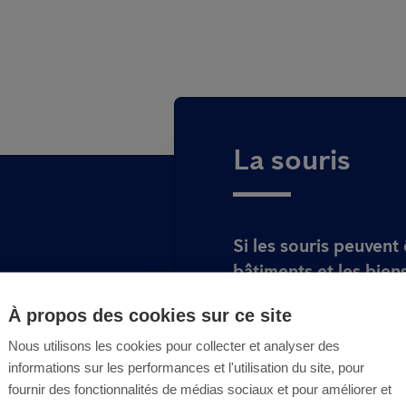
La souris
Si les souris peuvent
bâtiments et les biens
de reproduction qui 
rat d’égout se
À propos des cookies sur ce site
ingérable.
ongeur cause en
Si vous repérez une 
Nous utilisons les cookies pour collecter et analyser des
geables au niveau
informations sur les performances et l'utilisation du site, pour
votre maison ou établ
de stockage... Si
fournir des fonctionnalités de médias sociaux et pour améliorer et
expert Anticimex afin
e, n'attendez plus