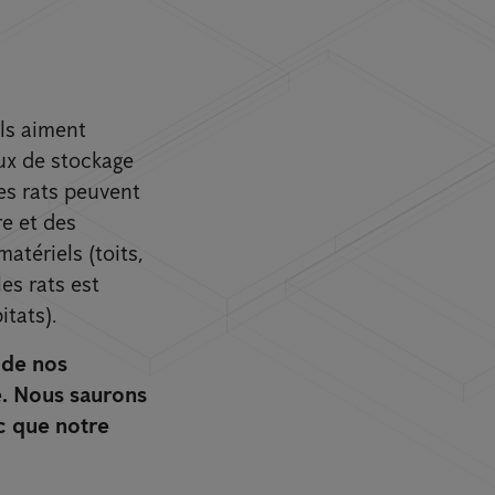
Ils aiment
eux de stockage
Les rats peuvent
e et des
atériels (toits,
es rats est
itats).
 de nos
é. Nous saurons
ic que notre