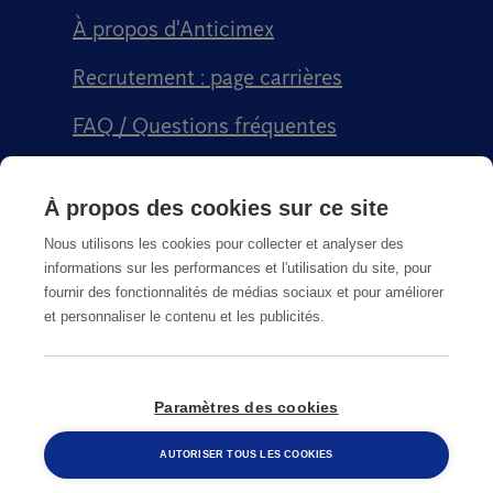
À propos d'Anticimex
Recrutement : page carrières
FAQ / Questions fréquentes
Signalement qualité
À propos des cookies sur ce site
Conditions générales de vente CGPS
Nous utilisons les cookies pour collecter et analyser des
informations sur les performances et l'utilisation du site, pour
fournir des fonctionnalités de médias sociaux et pour améliorer
et personnaliser le contenu et les publicités.
CGU
Paramètres des cookies
© Copyright
2026
Anticimex
AUTORISER TOUS LES COOKIES