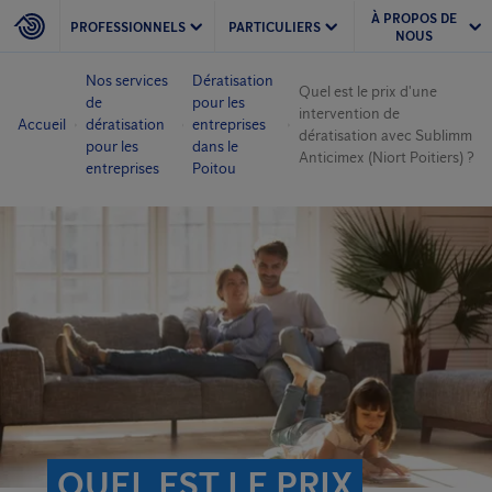
À PROPOS DE
PROFESSIONNELS
PARTICULIERS
NOUS
Nos services
Dératisation
Quel est le prix d'une
de
pour les
intervention de
Accueil
dératisation
entreprises
dératisation avec Sublimm
pour les
dans le
Anticimex (Niort Poitiers) ?
entreprises
Poitou
QUEL EST LE PRIX