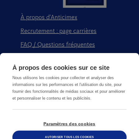
À propos d'Anticimex
Recrutement : page carrières
FAQ / Questions fréquentes
Signalement qualité
À propos des cookies sur ce site
Conditions générales de vente CGPS
Nous utilisons les cookies pour collecter et analyser des
informations sur les performances et l'utilisation du site, pour
fournir des fonctionnalités de médias sociaux et pour améliorer
et personnaliser le contenu et les publicités.
CGU
Paramètres des cookies
© Copyright
2026
Anticimex
AUTORISER TOUS LES COOKIES