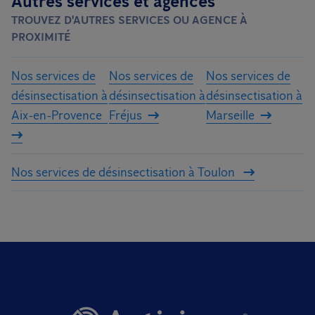
Autres services et agences
TROUVEZ D'AUTRES SERVICES OU AGENCE À
PROXIMITÉ
Nos services de
Nos services de
Nos services de
désinsectisation à
désinsectisation à
désinsectisation à
Aix-en-Provence
Fréjus
Marseille
Nos services de désinsectisation à Toulon