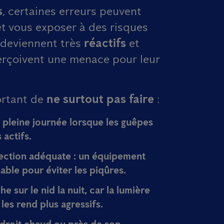
s
, certaines erreurs peuvent
 et vous exposer à des risques
s deviennent très
réactifs
et
erçoivent une menace pour leur
portant de
ne surtout pas faire
:
 pleine journée
lorsque les guêpes
s actifs
.
ection adéquate
: un équipement
able pour éviter les piqûres.
e sur le nid la nuit
, car la lumière
 les rend plus agressifs.
ndroit chaud ou près de son