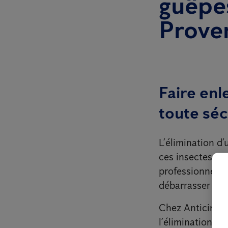
guêpes
Prove
Faire enl
toute séc
L’élimination d
ces insectes peu
professionnel qu
débarrasser de 
Chez Anticimex 
l’élimination de