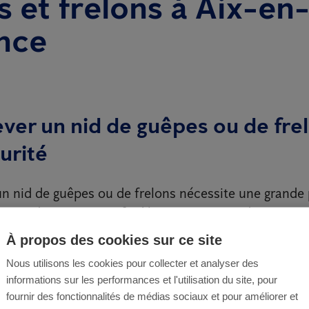
 et frelons à Aix-en
nce
ever un nid de guêpes ou de fre
urité
’un nid de guêpes ou de frelons nécessite une grande 
vent devenir agressifs s’ils se sentent en danger. Fai
alifié est la solution la plus sûre et la plus efficace 
À propos des cookies sur ce site
manière durable de ces nuisibles.
Nous utilisons les cookies pour collecter et analyser des
à Aix/Marseille, nos techniciens spécialisés s’occup
informations sur les performances et l'utilisation du site, pour
fournir des fonctionnalités de médias sociaux et pour améliorer et
s nids de guêpes, frelons et frelons asiatiques, en uti