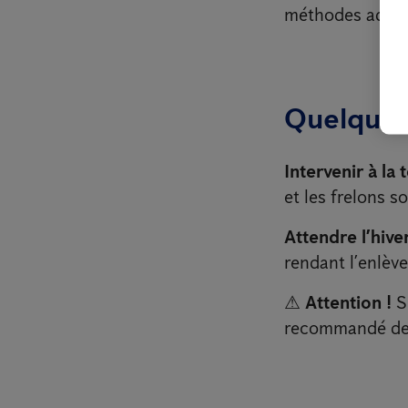
méthodes adapté
Quelques 
Intervenir à la
et les frelons s
Attendre l’hiver
rendant l’enlève
⚠
Attention !
Si
recommandé d