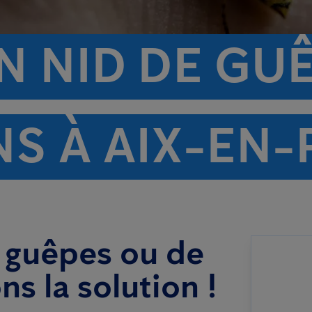
N NID DE GU
NS À AIX-EN
 guêpes ou de
ns la solution !