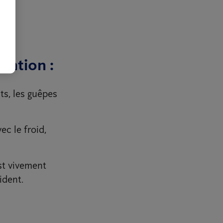
ention :
s, les guêpes
c le froid,
est vivement
ident.