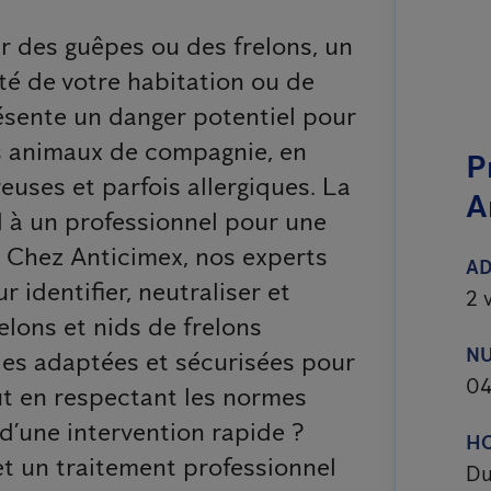
r des guêpes ou des frelons, un
té de votre habitation ou de
résente un danger potentiel pour
os animaux de compagnie, en
P
euses et parfois allergiques. La
A
el à un professionnel pour une
. Chez Anticimex, nos experts
A
 identifier, neutraliser et
2 
elons et nids de frelons
N
des adaptées et sécurisées pour
04
ut en respectant les normes
d’une intervention rapide ?
HO
t un traitement professionnel
Du