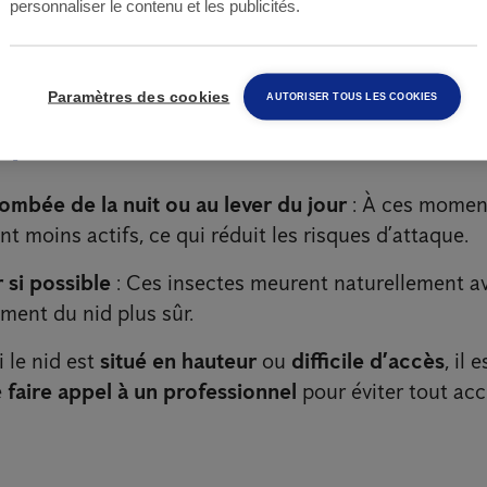
personnaliser le contenu et les publicités.
es et sécurisées.
Paramètres des cookies
AUTORISER TOUS LES COOKIES
précautions avant toute interv
 tombée de la nuit ou au lever du jour
: À ces moment
ont moins actifs, ce qui réduit les risques d’attaque.
 si possible
: Ces insectes meurent naturellement ave
ment du nid plus sûr.
 le nid est
situé en hauteur
ou
difficile d’accès
, il 
e
faire appel à un professionnel
pour éviter tout acc