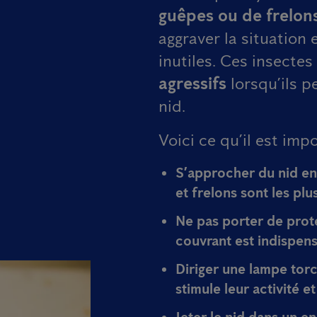
guêpes ou de frelon
aggraver la situation
inutiles. Ces insecte
agressifs
lorsqu’ils p
nid.
Voici ce qu’il est im
S’approcher du nid en
et frelons sont
les plu
Ne pas porter de prot
couvrant est indispens
Diriger une lampe torch
stimule leur activité
et
Jeter le nid dans un e