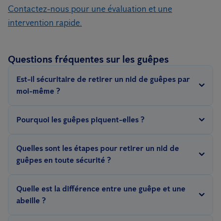
Contactez-nous pour une évaluation et une
intervention rapide.
Questions fréquentes sur les guêpes
Est-il sécuritaire de retirer un nid de guêpes par
moi-même ?
Retirer un nid de guêpes peut être dangereux, car les guêpes
Pourquoi les guêpes piquent-elles ?
peuvent devenir agressives lorsqu'elles se sentent menacées. Il
est recommandé de faire appel à un professionnel de la lutte
Les guêpes piquent principalement pour se défendre. Leur dard
Quelles sont les étapes pour retirer un nid de
antiparasitaire pour garantir une élimination sécuritaire.
est une arme de défense qu'elles utilisent lorsque leur nid est
guêpes en toute sécurité ?
menacé.
Les étapes pour retirer un nid de guêpes en toute sécurité
Quelle est la différence entre une guêpe et une
comprennent l'identification de l'espèce de guêpes, l'utilisation
abeille ?
de l'équipement de protection approprié, l'application de