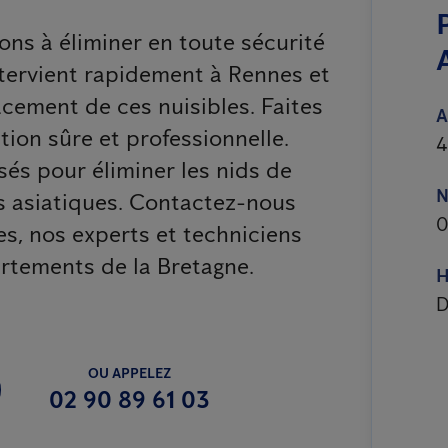
ons à éliminer en toute sécurité
ntervient rapidement à Rennes et
acement de ces nuisibles. Faites
A
tion sûre et professionnelle.
4
és pour éliminer les nids de
N
s asiatiques. Contactez-nous
0
es, nos experts et techniciens
rtements de la Bretagne.
H
D
OU APPELEZ
02 90 89 61 03