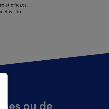
e et efficace.
la plus sûre
êpes ou de