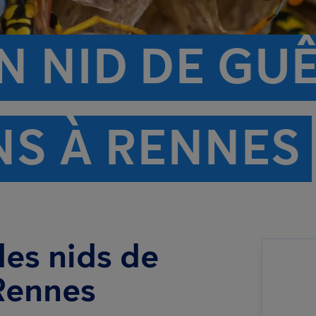
N NID DE GU
NS À RENNES
des nids de
Rennes