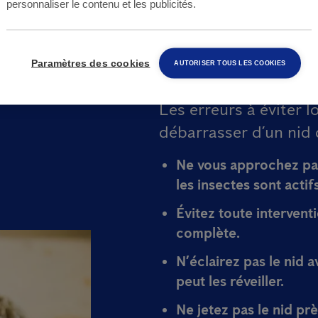
personnaliser le contenu et les publicités.
frelons : c
pas faire
Paramètres des cookies
AUTORISER TOUS LES COOKIES
Les erreurs à éviter 
débarrasser d’un nid 
Ne vous approchez pas
les insectes sont actifs
Évitez toute intervent
complète.
N’éclairez pas le nid 
peut les réveiller.
Ne jetez pas le nid pr