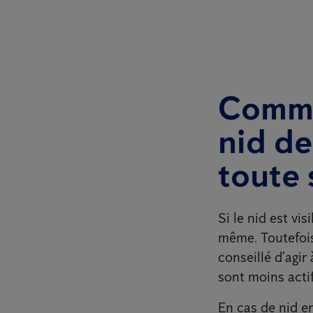
Comme
nid de
toute 
Si le nid est vis
même. Toutefois,
conseillé d’agir
sont moins actif
En cas de nid en