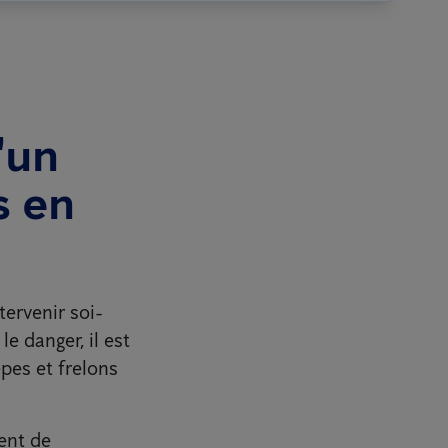
'un
s en
ntervenir soi-
e danger, il est
êpes et frelons
sent de