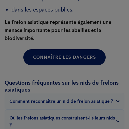
dans les espaces publics.
Le frelon asiatique représente également une
menace importante pour les abeilles et la
biodiversité.
CONNAÎTRE LES DANGERS
Questions fréquentes sur les nids de frelons
asiatiques
Comment reconnaître un nid de frelon asiatique ?
Un nid de frelon asiatique possède généralement une forme
Où les frelons asiatiques construisent-ils leurs nids
ronde ou ovale avec un aspect “papier mâché” composé de
?