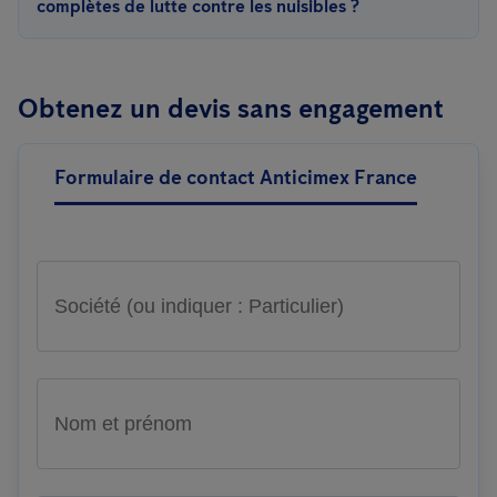
complètes de lutte contre les nuisibles ?
Travaillez avec un prestataire de lutte contre les nuisibles pour
élaborer un plan sur mesure qui optimise les coûts sans
Obtenez un devis sans engagement
compromettre l'efficacité des stratégies de lutte contre les
nuisibles.
Formulaire de contact Anticimex France
Société (ou indiquer : Particulier)
Nom et prénom