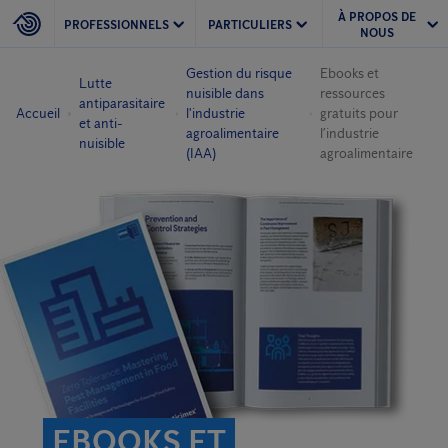
À PROPOS DE
PROFESSIONNELS
PARTICULIERS
NOUS
Gestion du risque
Ebooks et
Lutte
nuisible dans
ressources
antiparasitaire
Accueil
l'industrie
gratuits pour
et anti-
agroalimentaire
l’industrie
nuisible
(IAA)
agroalimentaire
EBOOKS ET