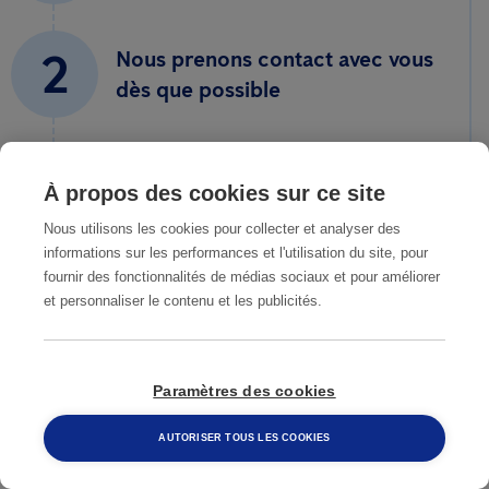
2
Nous prenons contact avec vous
dès que possible
Notre expert fait une analyse de
3
votre situation et prépare une
À propos des cookies sur ce site
offre de prix sans engagement
Nous utilisons les cookies pour collecter et analyser des
informations sur les performances et l'utilisation du site, pour
fournir des fonctionnalités de médias sociaux et pour améliorer
4
Vous êtes d’accord avec notre
et personnaliser le contenu et les publicités.
offre, nous intervenons
Paramètres des cookies
5
Vous n'avez plus de problème
de nuisibles
AUTORISER TOUS LES COOKIES