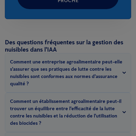
PROCHE
Des questions fréquentes sur la gestion des
nuisibles dans l'IAA
Comment une entreprise agroalimentaire peut-elle
s'assurer que ses pratiques de lutte contre les
nuisibles sont conformes aux normes d'assurance
qualité ?
Intégrer la lutte contre les parasites dans les systèmes de
Comment un établissement agroalimentaire peut-il
gestion de la qualité, en veillant à ce que les protocoles
trouver un équilibre entre l'efficacité de la lutte
respectent ou dépassent les normes d'assurance qualité
contre les nuisibles et la réduction de l'utilisation
spécifiques au secteur.
des biocides ?
Les stratégies de lutte intégrée contre les parasites (IPM)