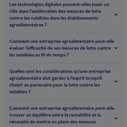
Les technologies digitales peuvent-elles jouer un
donnent la priorité aux méthodes non chimiques, telles que la
rôle dans l'amélioration des mesures de lutte
surveillance numérique, les pièges, l'assainissement et les
contre les nuisibles dans les établissements
contrôles biologiques, afin de réduire la dépendance à l'égard
agroalimentaires ?
des pesticides.
L'intégration de dispositifs IdO et d'analyses de données peut
Comment une entreprise agroalimentaire peut-elle
permettre une surveillance en temps réel, améliorant ainsi
évaluer l'efficacité de ses mesures de lutte contre
l'efficacité des efforts de lutte contre les nuisibles. Les solutions
les nuisibles au fil du temps ?
SMART comprennent des capteurs, des caméras, des pièges
Examiner régulièrement les indicateurs clés de performance
électroniques et des capacités de reporting en ligne, soutenant
Quelles sont les considérations qu'une entreprise
(ICP), effectuer des audits et demander l'avis des employés afin
une approche préventive qui permet une détection précoce.
agroalimentaire doit garder à l'esprit lorsqu'il
de garantir l'amélioration continue des stratégies de lutte
choisit un partenaire pour la lutte contre les
contre les nuisibles.
nuisibles ?
Recherchez un partenaire qui a de l'expérience dans le domaine
Comment une entreprise agroalimentaire peut-elle
de l'alimentation B2B, qui comprend les défis uniques et qui
trouver un équilibre entre la rentabilité et la
offre des solutions proactives sur mesure.
Lisez nos conseils ici.
nécessité de mettre en place des mesures