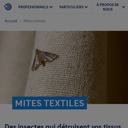
À PROPOS DE
PROFESSIONNELS
PARTICULIERS
NOUS
Accueil
Mites textiles
MITES TEXTILES
Des insectes qui détruisent vos tissus