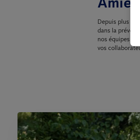
Amien
Depuis plus de 
dans la prévent
nos équipes met
vos collaborateu