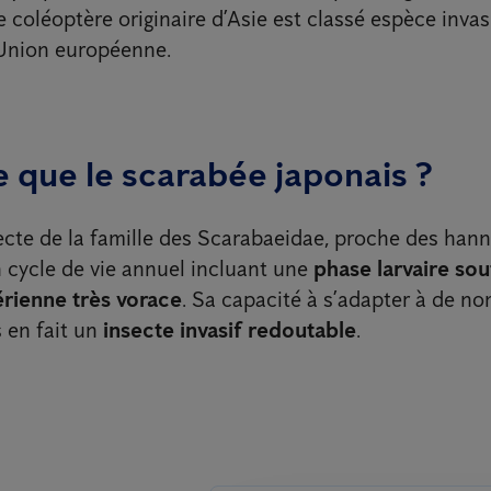
Ce coléoptère originaire d’Asie est classé espèce invasi
’Union européenne.
 que le scarabée japonais ?
nsecte de la famille des Scarabaeidae, proche des hanne
n cycle de vie annuel incluant une
phase larvaire sou
érienne très vorace
. Sa capacité à s’adapter à de n
 en fait un
insecte invasif redoutable
.