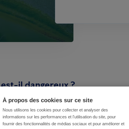
est-il dangereux ?
À propos des cookies sur ce site
onais est un
nuisible à fort impact écologique et
autres ravageurs introduits.
Nous utilisons les cookies pour collecter et analyser des
informations sur les performances et l'utilisation du site, pour
END PARTICULIÈREMENT PRÉOCCUPANT :
fournir des fonctionnalités de médias sociaux et pour améliorer et