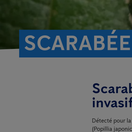
SCARABÉE
Scarab
invasi
Détecté pour la 
(Popillia japoni