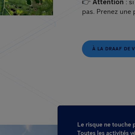
👉
Attention
: s
pas. Prenez une p
À LA DRAAF DE 
Le risque ne touche 
Toutes les activités v