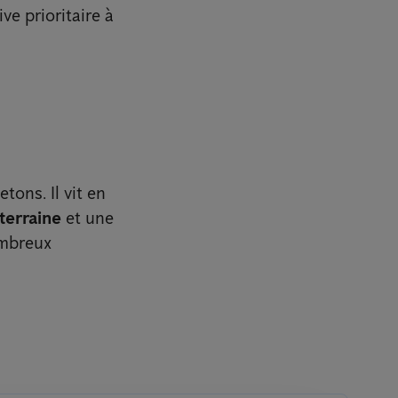
ve prioritaire à
tons. Il vit en
terraine
et une
ombreux