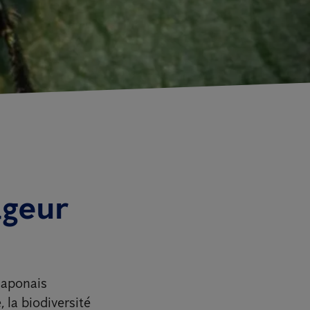
ageur
 japonais
 la biodiversité