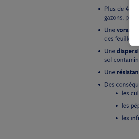
Plus de
400 
gazons, plan
Une
voracit
des feuilles.
Une
dispers
sol contamin
Une
résista
Des conséque
les cu
les pé
les in