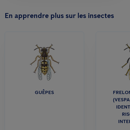
En apprendre plus sur les insectes
GUÊPES
FRELON
(VESPA
IDENT
RIS
INTE