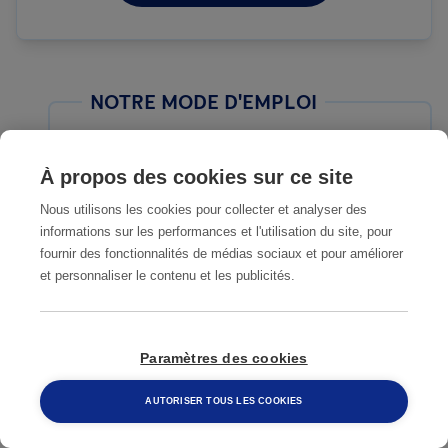
NOTRE MODE D'EMPLOI
1
Vous remplissez le formulaire de
À propos des cookies sur ce site
contact
Nous utilisons les cookies pour collecter et analyser des
informations sur les performances et l'utilisation du site, pour
fournir des fonctionnalités de médias sociaux et pour améliorer
2
Nous prenons contact avec vous
et personnaliser le contenu et les publicités.
dès que possible
Notre expert fait une analyse de
Paramètres des cookies
3
votre situation et prépare une
AUTORISER TOUS LES COOKIES
offre de prix sans engagement