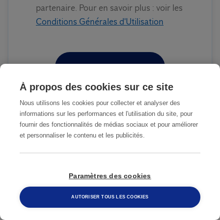
partenaire. Pour en savoir plus : voir les
Conditions Générales d'Utilisation
ENVOYER
À propos des cookies sur ce site
Nous utilisons les cookies pour collecter et analyser des
informations sur les performances et l'utilisation du site, pour
fournir des fonctionnalités de médias sociaux et pour améliorer
NOTRE MODE D'EMPLOI
et personnaliser le contenu et les publicités.
1
Vous remplissez le formulaire de
contact
Paramètres des cookies
AUTORISER TOUS LES COOKIES
2
Nous prenons contact avec vous