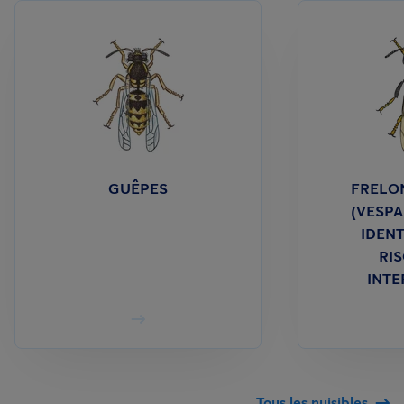
GUÊPES
FRELON
(VESPA
IDENT
RIS
INTE
Tous les nuisibles