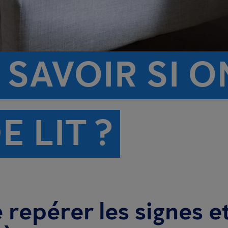
SAVOIR SI O
E LIT ?
e repérer les signes e