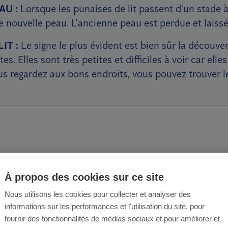
AU :
Lorsque les punaises de lit passent d'un stade à 
 nouvelle peau. L'ancienne peau est perdue et laissé
IT :
Le signe le plus évident est bien sûr la découve
s. Elles sont très petites et difficiles à voir car elle
ous regardez aux bons endroits, vous pouvez trouver l
tre entreprise débar
À propos des cookies sur ce site
Nous utilisons les cookies pour collecter et analyser des
informations sur les performances et l'utilisation du site, pour
fournir des fonctionnalités de médias sociaux et pour améliorer et