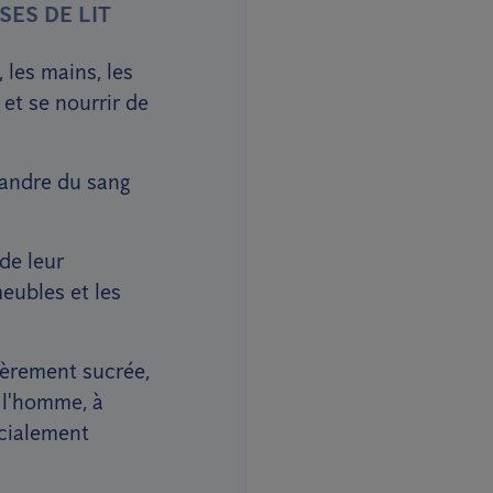
ES DE LIT
 les mains, les
 et se nourrir de
pandre du sang
de leur
eubles et les
gèrement sucrée,
 l'homme, à
écialement