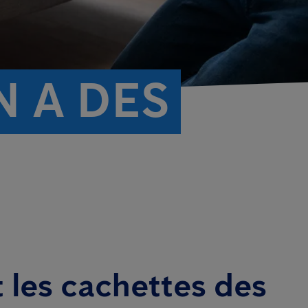
N A DES
t les cachettes des