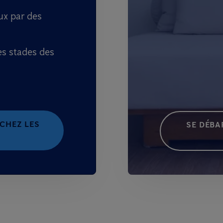
ux par des
es stades des
 CHEZ LES
SE DÉBA