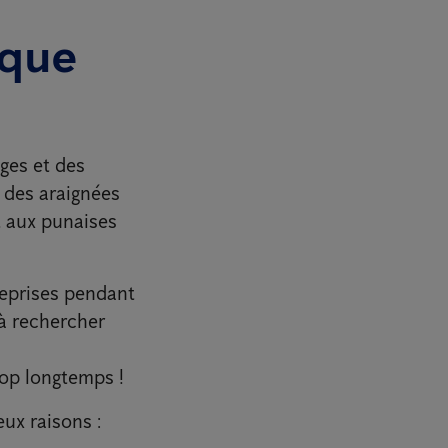
 que
ges et des
 des araignées
t aux punaises
reprises pendant
 à rechercher
rop longtemps !
eux raisons :