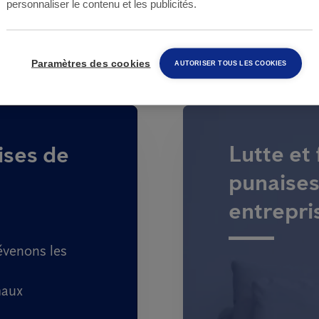
personnaliser le contenu et les publicités.
Paramètres des cookies
AUTORISER TOUS LES COOKIES
Lutte et
ises de
punaises 
entrepri
évenons les
maux