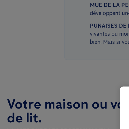
MUE DE LA PE
développent une
PUNAISES DE L
vivantes ou morte
bien. Mais si v
Votre maison ou vo
de lit.