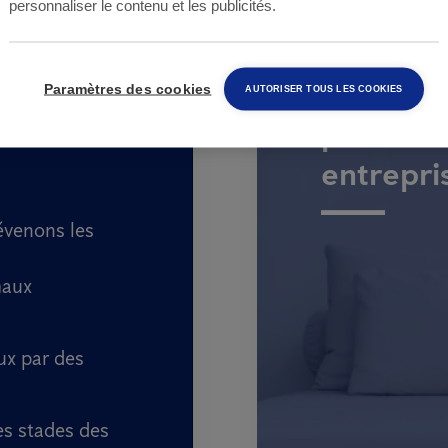
personnaliser le contenu et les publicités.
Lutte et
ises de
Paramètres des cookies
AUTORISER TOUS LES COOKIES
punaises 
entrepri
évenons les
maux
ux par des
es stades des