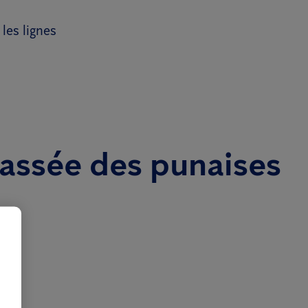
les lignes
rassée des punaises