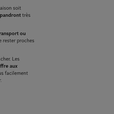
aison soit
répandront
très
ransport ou
e rester proches
acher. Les
ffre aux
us facilement
.