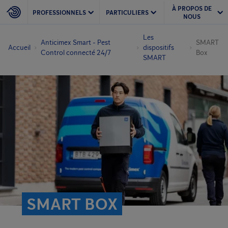
À PROPOS DE
PROFESSIONNELS
PARTICULIERS
NOUS
Les
Anticimex Smart - Pest
SMART
Accueil
dispositifs
Control connecté 24/7
Box
SMART
SMART BOX