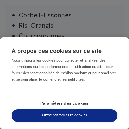
Corbeil-Essonnes
Ris-Orangis
Courcouronnes
Fleury-Mérogis
À propos des cookies sur ce site
Palaiseau
Nous utilisons les cookies pour collecter et analyser des
Massy
informations sur les performances et l'utilisation du site, pour
fournir des fonctionnalités de médias sociaux et pour améliorer
Montgeron
et personnaliser le contenu et les publicités.
Le Plessis-Pâté
Paramètres des cookies
Obtenez un devis gratuit
AUTORISER TOUS LES COOKIES