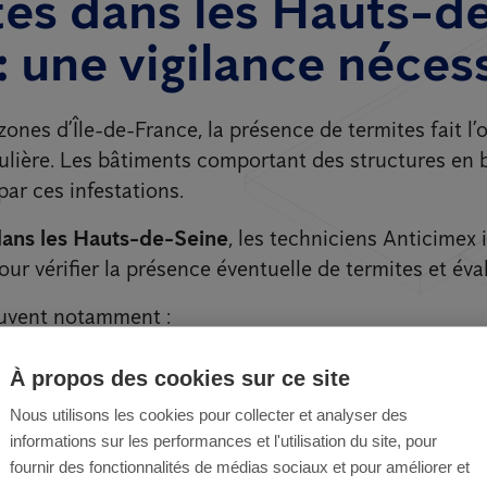
es dans les Hauts-d
: une vigilance néces
ones d’Île-de-France, la présence de termites fait l’
culière. Les bâtiments comportant des structures en 
ar ces infestations.
dans les Hauts-de-Seine
, les techniciens Anticimex 
ur vérifier la présence éventuelle de termites et éval
uvent notamment :
iagnostic termites complet
À propos des cookies sur ce site
s zones sensibles du bâtiment
Nous utilisons les cookies pour collecter et analyser des
informations sur les performances et l'utilisation du site, pour
e
solution de traitement adaptée à la situation
.
fournir des fonctionnalités de médias sociaux et pour améliorer et