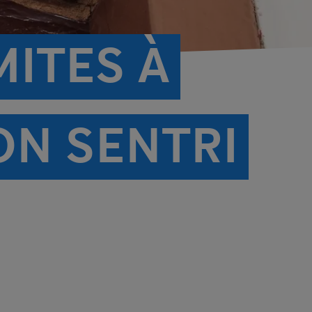
ITES À
ON SENTRI