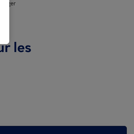
otéger
ur les