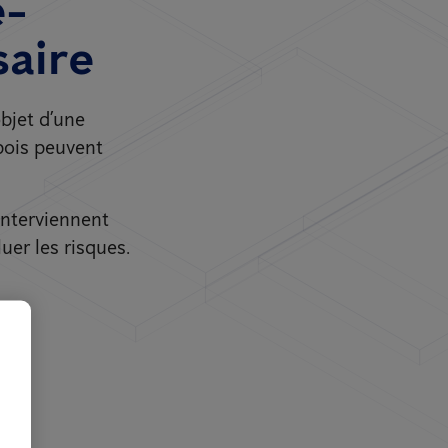
e-
saire
objet d’une
bois peuvent
interviennent
uer les risques.