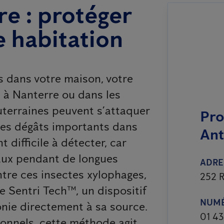
re : protéger
e habitation
s dans votre maison, votre
 à Nanterre ou dans les
terraines peuvent s’attaquer
Pro
des dégâts importants dans
Ant
 difficile à détecter, car
iaux pendant de longues
ADRE
ntre ces insectes xylophages,
252 R
 Sentri Tech™, un dispositif
NUMÉ
onie directement à sa source.
01 43
onnels, cette méthode agit