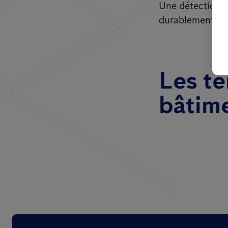
Une détection p
durablement le 
Les te
bâtim