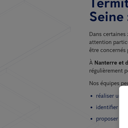
Termit
Seine 
Dans certaines z
attention parti
être concernés p
À
Nanterre et 
régulièrement po
Nos équipes pe
réaliser un
d
identifier le
proposer un