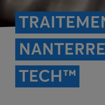
TRAITEMEN
NANTERRE 
TECH™