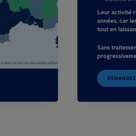
Leur activité 
années
, car l
tout en laissan
Sans traitemen
progressiveme
DEMANDEZ 