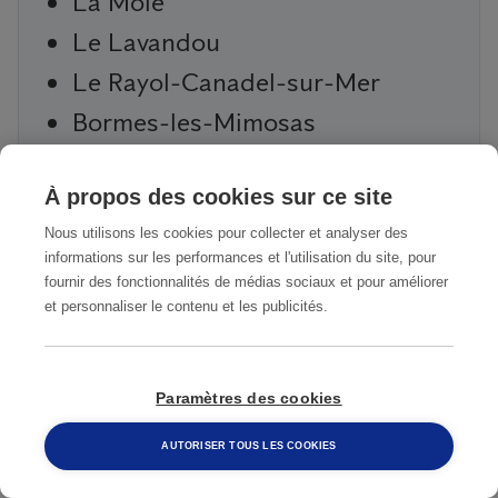
La Môle
Le Lavandou
Le Rayol-Canadel-sur-Mer
Bormes-les-Mimosas
À propos des cookies sur ce site
Contactez-nous pour un devis gratuit
Nous utilisons les cookies pour collecter et analyser des
informations sur les performances et l'utilisation du site, pour
fournir des fonctionnalités de médias sociaux et pour améliorer
Formulaire de contact Anticimex Saint-
et personnaliser le contenu et les publicités.
Tropez
Paramètres des cookies
Société (ou indiquer Particulier)
AUTORISER TOUS LES COOKIES