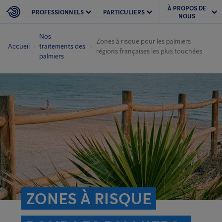
À PROPOS DE
PROFESSIONNELS
PARTICULIERS
NOUS
Nos
Zones à risque pour les palmiers :
Accueil
traitements des
régions françaises les plus touchées
palmiers
ZONES À RISQUE