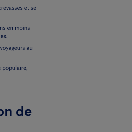
crevasses et se
ins en moins
es.
e voyageurs au
 populaire,
on de