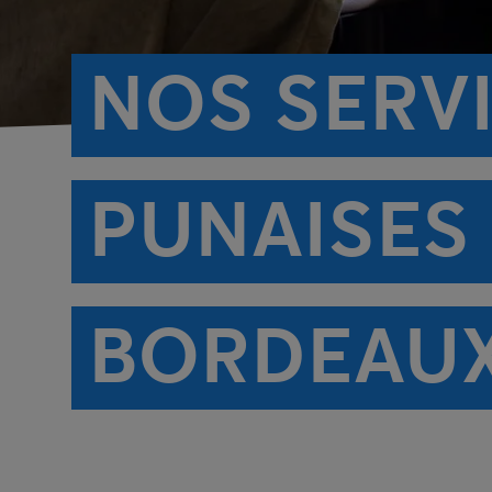
NOS SERV
PUNAISES 
BORDEAU