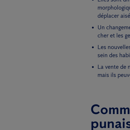
morphologique
déplacer aisé
Un changemen
cher et les g
Les nouvelles
sein des habi
La vente de 
mais ils peu
Comme
punais