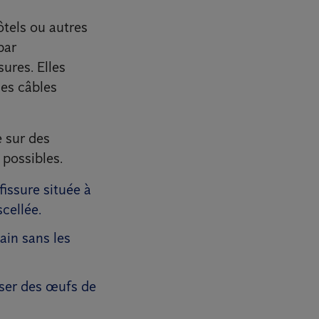
ôtels ou autres
par
ures. Elles
les câbles
e sur des
 possibles.
fissure située à
cellée.
ain sans les
sser des œufs de