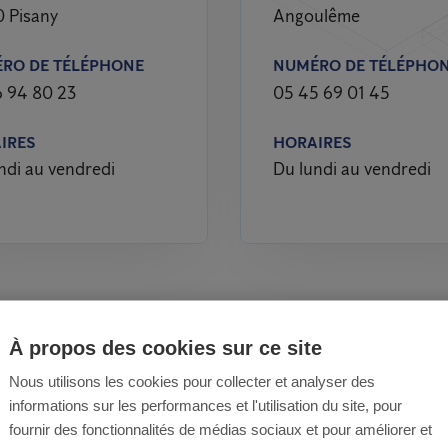
 Pisany
Angoulême
RO DE TÉLÉPHONE
NUMÉRO DE TÉLÉPHO
 94 80 23
05 45 69 01 45
IRES
HORAIRES
ndi au vendredi
Du lundi au vendredi
À propos des cookies sur ce site
Nous utilisons les cookies pour collecter et analyser des
e à se prémunir contre les punaises de lit, il est ess
informations sur les performances et l'utilisation du site, pour
 origine et leur mode de propagation. Aujourd’hui, c
fournir des fonctionnalités de médias sociaux et pour améliorer et
artout dans le monde, de l’Amérique du Nord à l’Asie