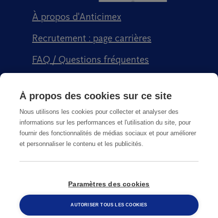
À propos d'Anticimex
Recrutement : page carrières
FAQ / Questions fréquentes
Signalement qualité
À propos des cookies sur ce site
Conditions générales de vente CGPS
Nous utilisons les cookies pour collecter et analyser des
informations sur les performances et l'utilisation du site, pour
fournir des fonctionnalités de médias sociaux et pour améliorer
et personnaliser le contenu et les publicités.
CGU
Paramètres des cookies
© Copyright
2026
Anticimex
AUTORISER TOUS LES COOKIES