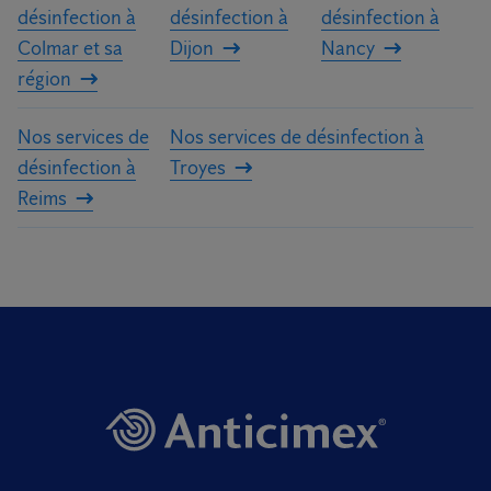
désinfection à
désinfection à
désinfection à
Colmar et sa
Dijon
Nancy
région
Nos services de
Nos services de désinfection à
désinfection à
Troyes
Reims