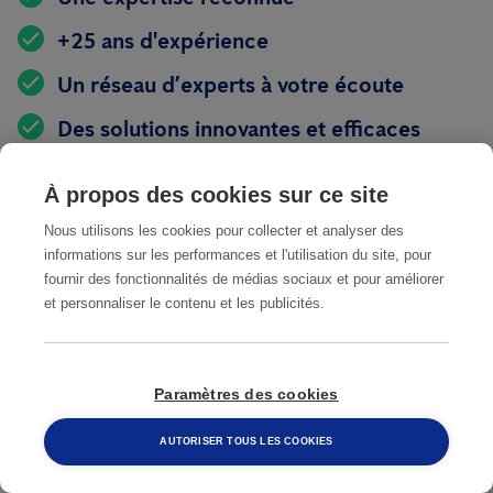
+25 ans d'expérience
Un réseau d’experts à votre écoute
Des solutions innovantes et efficaces
Des coûts maîtrisés
À propos des cookies sur ce site
Nous utilisons les cookies pour collecter et analyser des
En apprendre plus sur les insectes
informations sur les performances et l'utilisation du site, pour
fournir des fonctionnalités de médias sociaux et pour améliorer
et personnaliser le contenu et les publicités.
Paramètres des cookies
AUTORISER TOUS LES COOKIES