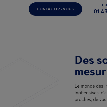
OU
CONTACTEZ-NOUS
01 43
Des so
mesur
Le monde des in
inoffensives, d’
proches, de vos 