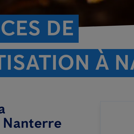
ICES DE
TISATION À 
a
à Nanterre