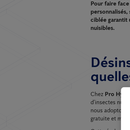
Pour faire face
personnalisés,
ciblée garantit
nuisibles.
Désins
quelle
Chez
Pro Hygiè
d’insectes nuis
nous adoptons 
gratuite et min