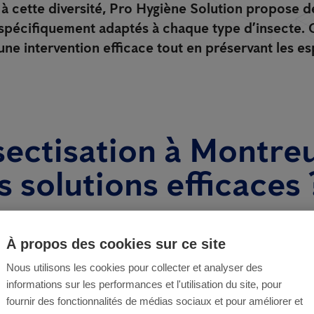
 à cette diversité, Pro Hygiène Solution propose d
 spécifiquement adaptés à chaque type d’insecte.
 une intervention efficace tout en préservant les 
ectisation à Montreui
s solutions efficaces 
ne Solution
, nous intervenons contre toutes les cat
À propos des cookies sur ce site
ibles : volants, rampants ou piqueurs. Chaque situati
une démarche sur mesure. Cela commence par une i
Nous utilisons les cookies pour collecter et analyser des
utieuse de votre domicile ou de vos locaux profession
informations sur les performances et l'utilisation du site, pour
fournir des fonctionnalités de médias sociaux et pour améliorer et