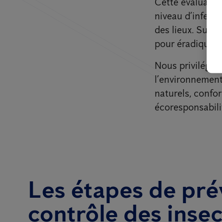
Cette évaluation
niveau d’infesta
des lieux. Sur 
pour éradiquer d
Nous privilégio
l’environnement
naturels, confor
écoresponsabili
Les étapes de pré
contrôle des inse