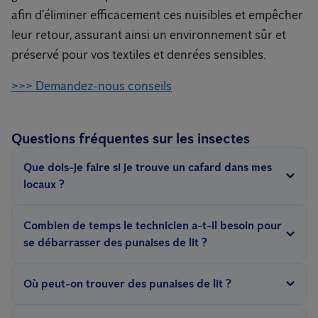
afin d’éliminer efficacement ces nuisibles et empêcher
leur retour, assurant ainsi un environnement sûr et
préservé pour vos textiles et denrées sensibles.
>>> Demandez-nous conseils
Questions fréquentes sur les insectes
Que dois-je faire si je trouve un cafard dans mes
locaux ?
Si vous trouvez un cafard dans vos locaux, il est important
Combien de temps le technicien a-t-il besoin pour
d'agir rapidement pour éviter une infestation. Nettoyez les
se débarrasser des punaises de lit ?
débris de nourriture ou les éclaboussures, bouchez les fissures
Cela dépend du degré d'infestation et de la taille de la zone à
et les crevasses et utilisez des appâts. Si vous pensez qu'il y en a
Où peut-on trouver des punaises de lit ?
traiter. Souvent, 1 à 3 traitements thermiques durent de 4
beaucoup,
appelez une entreprise de lutte contre les parasites.
heures à 3 jours. Le technicien en décidera lors de l'inspection,
Les punaises de lit
se cachent
le plus près possible de leur