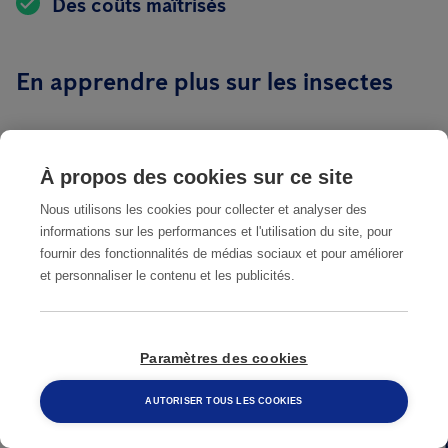
Des coûts maîtrisés
En apprendre plus sur les insectes
À propos des cookies sur ce site
Nous utilisons les cookies pour collecter et analyser des
informations sur les performances et l'utilisation du site, pour
fournir des fonctionnalités de médias sociaux et pour améliorer
et personnaliser le contenu et les publicités.
GUÊPES
FRELON
Paramètres des cookies
(VESPA
IDENT
AUTORISER TOUS LES COOKIES
RIS
INTE