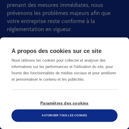
prenant des mesures immédiates, nous
prévenons les problèmes majeurs afin que
votre entreprise reste conforme à la
réglementation en vigueur.
Certifié ISO et CEPA
À propos des cookies sur ce site
Respectueux de l'environnement
Nous utilisons les cookies pour collecter et analyser des
Sans poison
informations sur les performances et l'utilisation du site, pour
fournir des fonctionnalités de médias sociaux et pour améliorer
Professionnel et discret
et personnaliser le contenu et les publicités.
Paramètres des cookies
EN SAVOIR PLUS
AUTORISER TOUS LES COOKIES