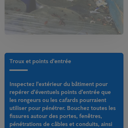
Troux et points d'entrée
Inspectez l'extérieur du bâtiment pour
repérer d'éventuels points d'entrée que
les rongeurs ou les cafards pourraient
utiliser pour pénétrer. Bouchez toutes les
fissures autour des portes, fenêtres,
pénétrations de câbles et conduits, ainsi