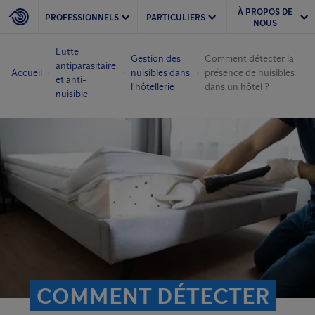
À PROPOS DE
PROFESSIONNELS
PARTICULIERS
NOUS
Lutte
Gestion des
Comment détecter la
antiparasitaire
Accueil
nuisibles dans
présence de nuisibles
et anti-
l'hôtellerie
dans un hôtel ?
nuisible
COMMENT DÉTECTER