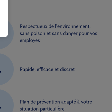
Respectueux de l'environnement,
.
sans poison et sans danger pour vos
employés
.
Rapide, efficace et discret
Plan de prévention adapté à votre
.
situation particulière