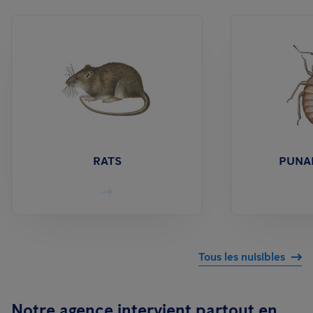
RATS
PUNAI
Tous les nuisibles
Notre agence intervient partout en