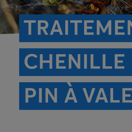
TRAITEME
CHENILLE
PIN À VAL