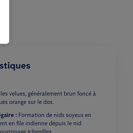
stiques
les velues, généralement brun foncé à
ues orange sur le dos.
aire :
Formation de nids soyeux en
nt en file indienne depuis le nid
ourrissage (chenilles