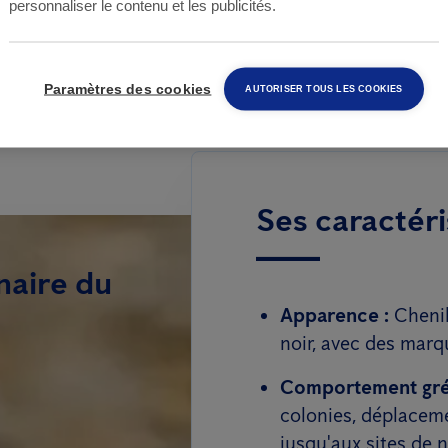
personnaliser le contenu et les publicités.
Paramètres des cookies
AUTORISER TOUS LES COOKIES
Ses caractéri
naire du
Apparence :
Chenil
noir, avec des marq
Comportement grég
colonies, déplaceme
jusqu'aux sites de n