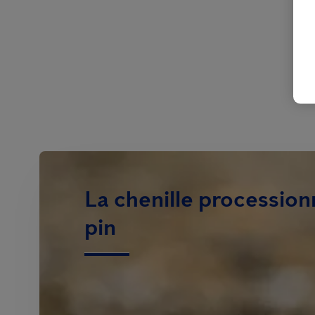
La chenille procession
pin