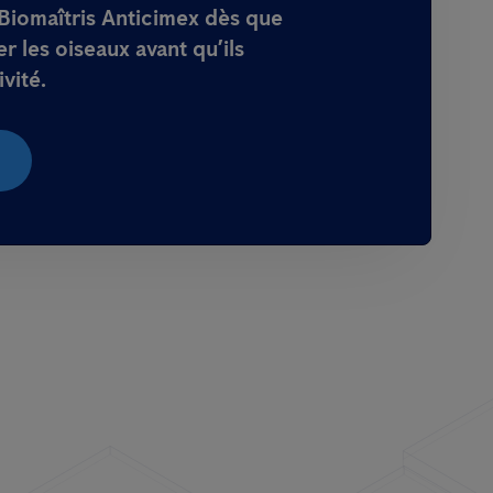
Biomaîtris Anticimex dès que
r les oiseaux avant qu’ils
vité.