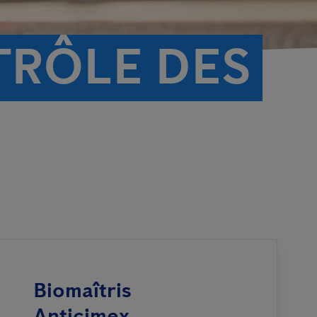
TRÔLE DES
Biomaîtris
Anticimex