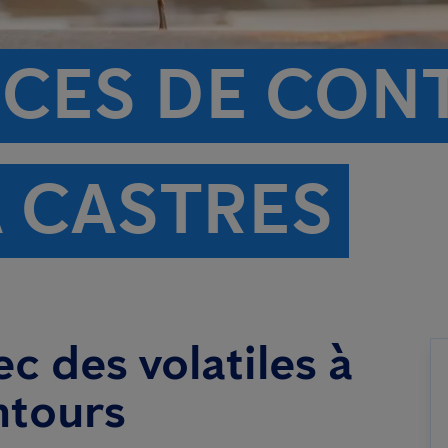
ICES DE CON
À CASTRES
c des volatiles à
ntours