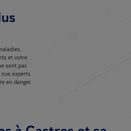
lus
maladies,
nts et votre
ne sont pas
 nos experts
re en danger.
es à Castres et sa