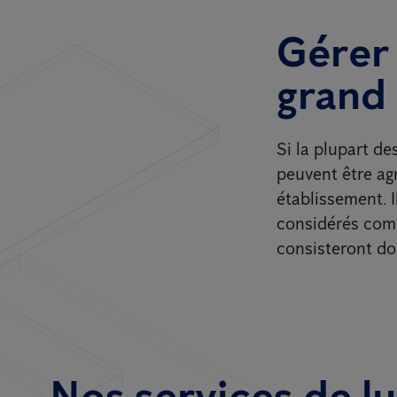
Gérer 
grand
Si la plupart de
peuvent être agr
établissement. 
considérés comm
consisteront don
Nos services de lu