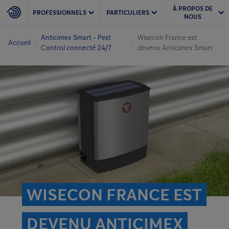
À PROPOS DE
PROFESSIONNELS
PARTICULIERS
NOUS
Anticimex Smart - Pest
Wisecon France est
Accueil
Control connecté 24/7
devenu Anticimex Smart
WISECON FRANCE EST
DEVENU ANTICIMEX