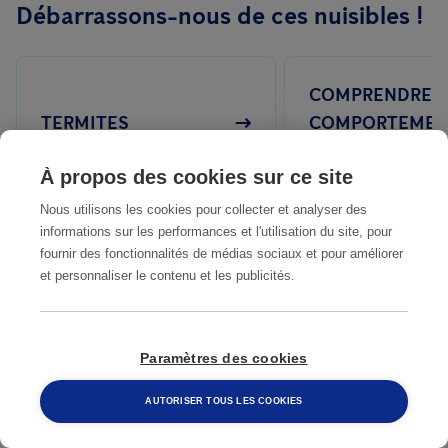
Débarrassons-nous de ces nuisibles !
méthode par piège Sentri Tech, afin d'assurer une efficacité
plusieurs fois par an pour contrôler les pièges et observer une
maximale.
présence ou non des termites.
Même si vous n'avez repéré aucune présence de termites dans
COMPRENDRE L
votre maison, nous vous conseillons de contacter un
TERMITES
COMPORTEMEN
professionnel afin qu'il réalise une inspection pour s'assurer
DES TERMITES
qu'il n'y en ait pas.
À propos des cookies sur ce site
Nous utilisons les cookies pour collecter et analyser des
informations sur les performances et l'utilisation du site, pour
fournir des fonctionnalités de médias sociaux et pour améliorer
et personnaliser le contenu et les publicités.
COMMENT
COMMENT DÉTECTER
DIFFÉRENCIER 
LA PRÉSENCE DE
Paramètres des cookies
TERMITES DES
TERMITES CHEZ
AUTRES INSECT
AUTORISER TOUS LES COOKIES
VOUS
XYLOPHAGES ?