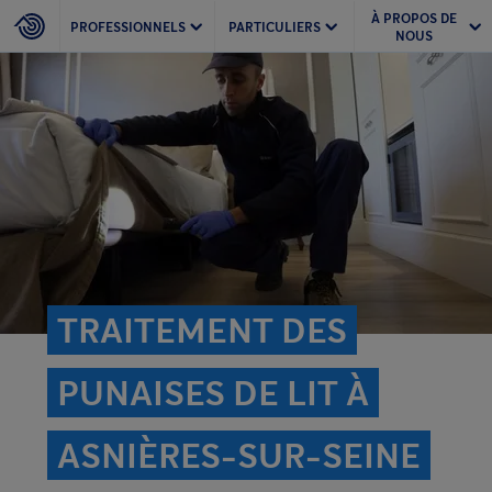
À PROPOS DE
PROFESSIONNELS
PARTICULIERS
NOUS
TRAITEMENT DES
PUNAISES DE LIT À
ASNIÈRES-SUR-SEINE