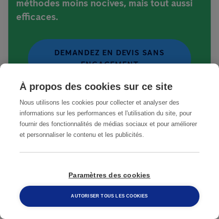
méthodes moins nocives, mais tout aussi
efficaces.
DEMANDEZ EN DEVIS SANS
ENGAGEMENT
À propos des cookies sur ce site
Nous utilisons les cookies pour collecter et analyser des
informations sur les performances et l'utilisation du site, pour
fournir des fonctionnalités de médias sociaux et pour améliorer
Nos services de lutte contre les
et personnaliser le contenu et les publicités.
nuisibles à Asnières-sur-Seine
SOLUTIONS POUR PARTICULIERS ET PROFESSIONNELS
Paramètres des cookies
AUTORISER TOUS LES COOKIES
Découvrez nos solutions Smart