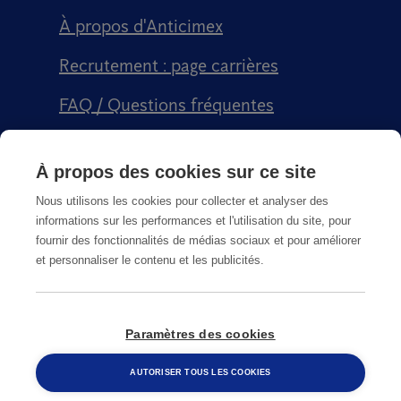
À propos d'Anticimex
Recrutement : page carrières
FAQ / Questions fréquentes
Signalement qualité
À propos des cookies sur ce site
Conditions générales de vente CGPS
Nous utilisons les cookies pour collecter et analyser des
informations sur les performances et l'utilisation du site, pour
fournir des fonctionnalités de médias sociaux et pour améliorer
et personnaliser le contenu et les publicités.
CGU
Paramètres des cookies
© Copyright
2026
Anticimex
AUTORISER TOUS LES COOKIES