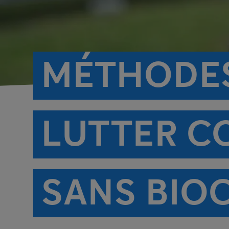
MÉTHODES
LUTTER CO
SANS BIO