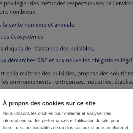
e privilégier des méthodes respectueuses de l'envir
sont nombreux :
e la santé humaine et animale,
 des écosystèmes,
 risques de résistance des nuisibles,
ux démarches RSE et aux nouvelles obligations légal
ert de la maîtrise des nuisibles, propose des solutions
 les environnements : entreprises, industries, établi
À propos des cookies sur ce site
Nous utilisons les cookies pour collecter et analyser des
informations sur les performances et l'utilisation du site, pour
fournir des fonctionnalités de médias sociaux et pour améliorer et