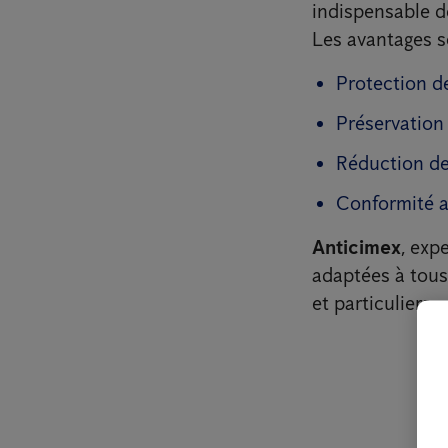
indispensable d
Les avantages 
Protection d
Préservation
Réduction des
Conformité a
Anticimex
, exp
adaptées à tous
et particuliers.