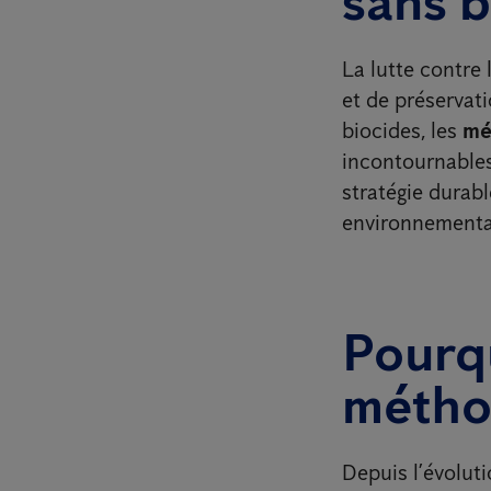
sans b
La lutte contre 
et de préservati
biocides, les
mé
incontournables
stratégie durab
environnemental
Pourqu
méthod
Depuis l’évoluti