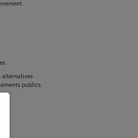
onnement.
es.
 alternatives
ssements publics