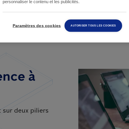
personnaliser le contenu et les publicités.
on actuelle vise à encadrer leur mise sur le march
n de réduire les risques pour la santé humaine, anima
t.
Paramètres des cookies
AUTORISER TOUS LES COOKIES
ence à
sur deux piliers