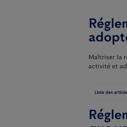
Réglem
adopt
Maîtriser la 
activité et a
Liste des articl
Réglem