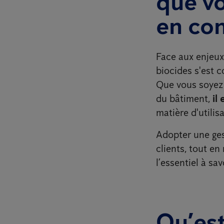
que vo
en co
Face aux enjeux
biocides s'est 
Que vous soyez 
du bâtiment,
il
matière d'utilis
Adopter une gest
clients, tout e
l’essentiel à savo
Qu’est