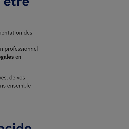
 être
mentation des
un professionnel
égales
en
pes, de vos
rons ensemble
ocide