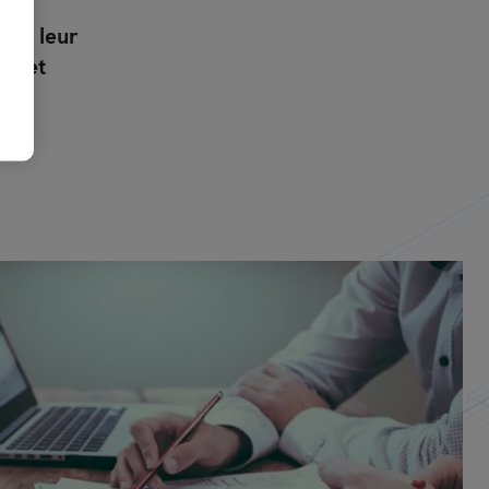
é et leur
le et