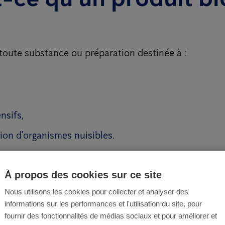
toute substance ou préparation destinée à :
nsifs,
tion d’organismes nuisibles.
notamment :
À propos des cookies sur ce site
ants,
Nous utilisons les cookies pour collecter et analyser des
de lutte contre les nuisibles (rongeurs, insectes),
informations sur les performances et l'utilisation du site, pour
fournir des fonctionnalités de médias sociaux et pour améliorer et
teurs pour matériaux.