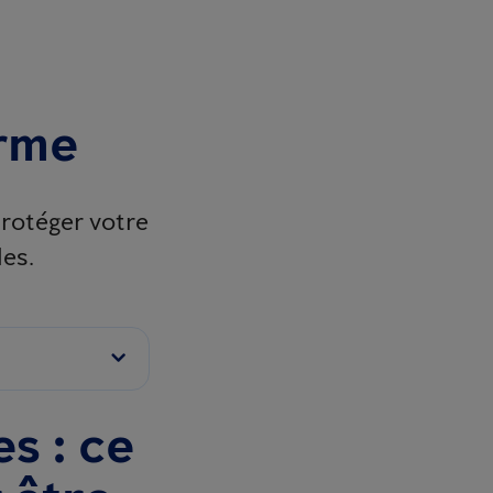
orme
protéger votre
es.
s : ce